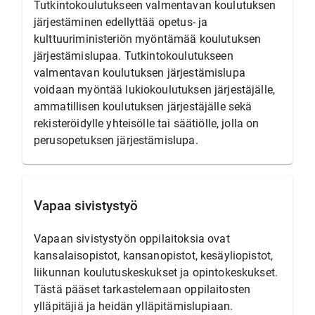
Tutkintokoulutukseen valmentavan koulutuksen
järjestäminen edellyttää opetus- ja
kulttuuriministeriön myöntämää koulutuksen
järjestämislupaa. Tutkintokoulutukseen
valmentavan koulutuksen järjestämislupa
voidaan myöntää lukiokoulutuksen järjestäjälle,
ammatillisen koulutuksen järjestäjälle sekä
rekisteröidylle yhteisölle tai säätiölle, jolla on
perusopetuksen järjestämislupa.
Vapaa sivistystyö
Vapaan sivistystyön oppilaitoksia ovat
kansalaisopistot, kansanopistot, kesäyliopistot,
liikunnan koulutuskeskukset ja opintokeskukset.
Tästä pääset tarkastelemaan oppilaitosten
ylläpitäjiä ja heidän ylläpitämislupiaan.