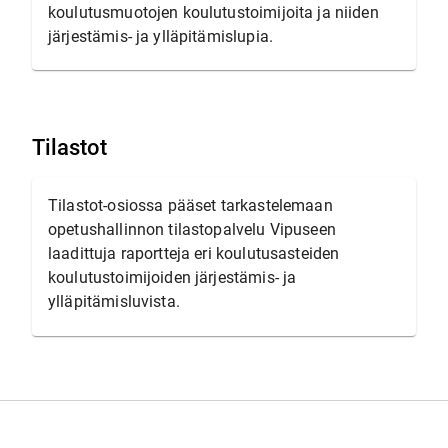
koulutusmuotojen koulutustoimijoita ja niiden
järjestämis- ja ylläpitämislupia.
Tilastot
Tilastot-osiossa pääset tarkastelemaan
opetushallinnon tilastopalvelu Vipuseen
laadittuja raportteja eri koulutusasteiden
koulutustoimijoiden järjestämis- ja
ylläpitämisluvista.