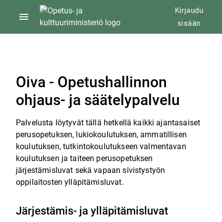
Hyppää
Kirjaudu
sisältöön
sisään
Oiva - Opetushallinnon
ohjaus- ja säätelypalvelu
Palvelusta löytyvät tällä hetkellä kaikki ajantasaiset
perusopetuksen, lukiokoulutuksen, ammatillisen
koulutuksen, tutkintokoulutukseen valmentavan
koulutuksen ja taiteen perusopetuksen
järjestämisluvat sekä vapaan sivistystyön
oppilaitosten ylläpitämisluvat.
Järjestämis- ja ylläpitämisluvat